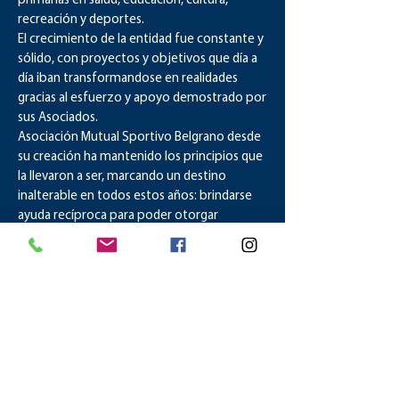
primarias en salud, educación, cultura,
recreación y deportes.
El crecimiento de la entidad fue constante y
sólido, con proyectos y objetivos que día a
día iban transformandose en realidades
gracias al esfuerzo y apoyo demostrado por
sus Asociados.
Asociación Mutual Sportivo Belgrano desde
su creación ha mantenido los principios que
la llevaron a ser, marcando un destino
inalterable en todos estos años: brindarse
ayuda recíproca para poder otorgar
soluciones a las necesidades que demanda la
comunidad.
LA MUTUAL, es un factor de
desarrollo social.
Consejo Directivo